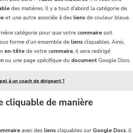
able
des matières. Il y a tout d’abord la catégorie de
ge
et une autre associée à des
liens
de couleur bleue.
nière catégorie pour que votre s
ommaire
soit
ous forme d’un ensemble de
liens
cliquables. Ainsi,
un
en-tête
de votre s
ommaire
, il sera redirigé
on
ou une page spécifique du
document
Google Docs.
pel à un coach de dirigeant ?
 cliquable de manière
ommaire
avec des
liens
cliquables sur
Google Docs
, il