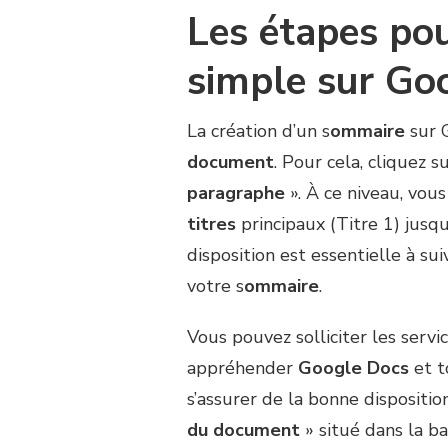
Les étapes po
SUR
GOOGLE
DOCS
simple sur Go
?
La création d’un s
ommaire
sur 
document
. Pour cela, cliquez 
paragraphe
». À ce niveau, vous
titres
principaux (Titre 1) jusqu’
disposition est essentielle à s
votre s
ommaire
.
Vous pouvez solliciter les servi
appréhender
Google Docs
et t
s’assurer de la bonne dispositi
du document
» situé dans la ba