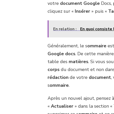
votre
document Google
Docs, p
cliquez sur «
Insérer
» puis «
Ta
En relation :
En quoi consiste 
Généralement, le s
ommaire
est
Google docs
. De cette manière
table des
matières
. Si vous so
corps
du document et non dans 
rédaction
de votre
document
,
s
ommaire
.
Après un nouvel ajout, pensez à
«
Actualiser
» dans la section «