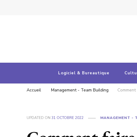
Entreprises et cultures numériques
Votre portail d'actualités
Logiciel & Bureautique
Cultu
Accueil
Management - Team Building
Comment f
UPDATED ON
31 OCTOBRE 2022
MANAGEMENT - T