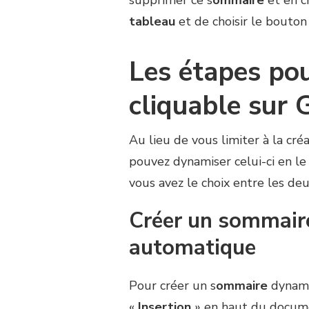
supprimer ce s
ommaire
et en cr
tableau
et de choisir le bouton
Les étapes po
cliquable sur 
Au lieu de vous limiter à la créa
pouvez dynamiser celui-ci en le
vous avez le choix entre les de
Créer un sommaire
automatique
Pour créer un s
ommaire
dynami
«
Insertion
» en haut du docum