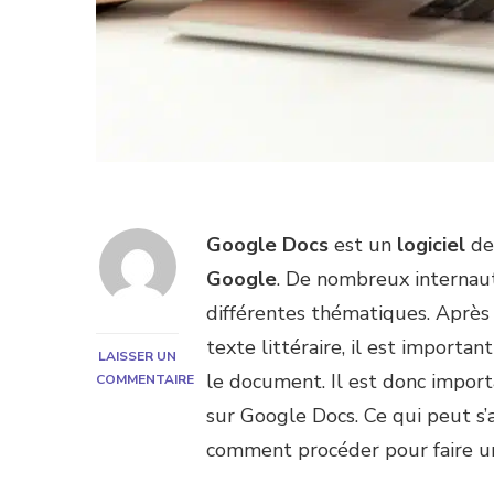
Google Docs
est un
logiciel
d
Google
. De nombreux internaute
différentes thématiques. Après
texte littéraire, il est important
LAISSER UN
le document. Il est donc impor
COMMENTAIRE
SUR
sur Google Docs. Ce qui peut s’a
COMMENT
comment procéder pour faire u
FAIRE
UN
SOMMAIRE