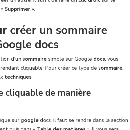
éer un autre, il suffit de faire un
clic
droit
sur le
 «
Supprimer
».
ur créer un sommaire
Google docs
tion d’un s
ommaire
simple sur Google
docs
, vous
 rendant cliquable. Pour créer ce type de s
ommaire
,
ux
techniques
.
 cliquable de manière
que sur g
oogle
docs, il faut se rendre dans la section
ent puis dans «
Table des matières
». Il vous sera