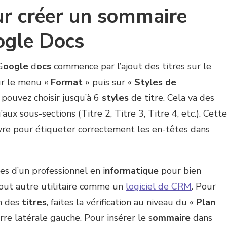
ur créer un sommaire
ogle Docs
G
oogle
d
ocs
commence par l’ajout des titres sur le
sur le menu «
Format
» puis sur «
Styles de
 pouvez choisir jusqu’à 6
styles
de titre. Cela va des
aux sous-sections (Titre 2, Titre 3, Titre 4, etc.). Cette
uivre pour étiqueter correctement les en-têtes dans
ces d’un professionnel en i
nformatique
pour bien
out autre utilitaire comme un
logiciel de CRM
. Pour
on des
titres
, faites la vérification au niveau du «
Plan
rre latérale gauche. Pour insérer le s
ommaire
dans