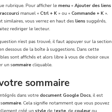
ue rubrique. Pour afficher le
menu
«
Ajouter des liens
raccourci
manuel «
Ctrl + K
» ou «
Commande + K
».
t similaires, vous verrez en haut des
liens
suggérés,
itez rediriger le lecteur.
question n’est pas trouvé, il faut appuyer sur la section
en dessous de la boîte à suggestions. Dans cette
bles sont affichés et alors libre à vous de choisir ceux
r un s
ommaire
cliquable.
 votre sommaire
intégrés dans votre
document Google Docs
, il est
 s
ommaire
. Cela signifie notamment que vous pouvez
llement créé un
style
de t
exte
, de
couleur
ou