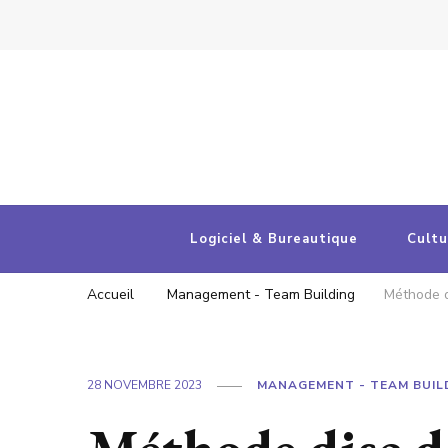
Entreprises et cultures numériques
Votre portail d'actualités
Logiciel & Bureautique
Cultu
Accueil
Management - Team Building
Méthode d
28 NOVEMBRE 2023
MANAGEMENT - TEAM BUIL