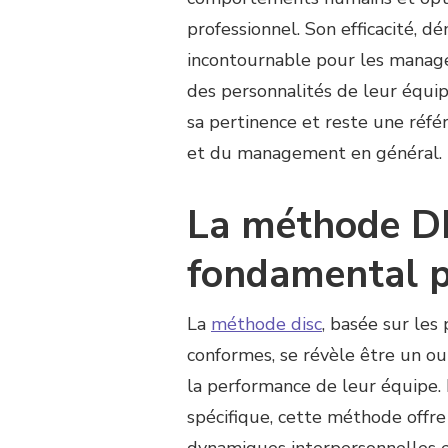
SUR
professionnel. Son efficacité, d
MÉTHODE
DISC
incontournable pour les manager
DE
des personnalités de leur équi
MARSTON
:
sa pertinence et reste une réfé
UN
et du management en général.
VÉRITABLE
OUTIL
POUR
La méthode DIS
VOTRE
MANAGEMENT
fondamental 
La
méthode disc
, basée sur les
conformes, se révèle être un ou
la performance de leur équipe. 
spécifique, cette méthode offre