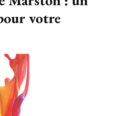
e Marston : un
 pour votre