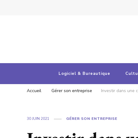
Entreprises et cultures numériques
Votre portail d'actualités
Logiciel & Bureautique
Cultu
Accueil
Gérer son entreprise
Investir dans une 
30 JUIN 2021
GÉRER SON ENTREPRISE