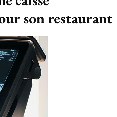
ne caisse
our son restaurant