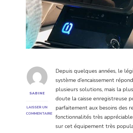
Depuis quelques années, le lég
système d’encaissement répondant
plusieurs solutions, mais la pl
SABINE
doute la caisse enregistreuse po
parfaitement aux besoins des r
LAISSER UN
COMMENTAIRE
fonctionnalités très appréciab
SUR
sur cet équipement très popula
INVESTIR
DANS